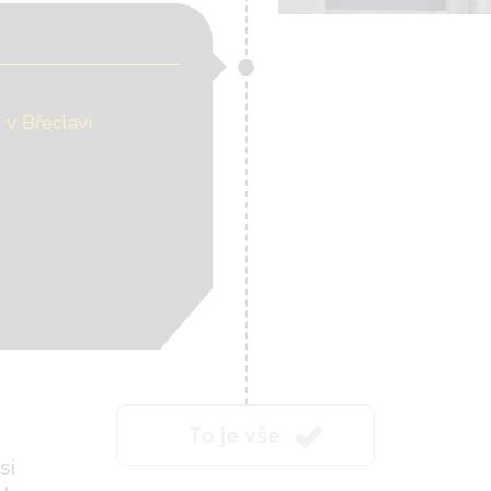
 v Břeclavi
To je vše
si