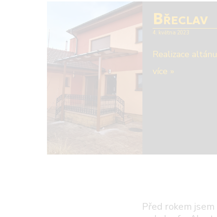
Břeclav
4. května 2023
Realizace altánu
více »
Před rokem jsem 