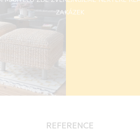
střech nad auta a
zakázek
K těmto systémů
možnost zaskle
systémem.
REFERENCE