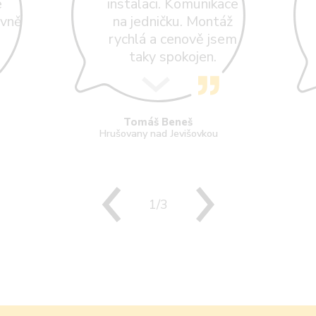
e
instalaci. Komunikace
avně
na jedničku. Montáž
rychlá a cenově jsem
taky spokojen.
Tomáš Beneš
Hrušovany nad Jevišovkou
1/3