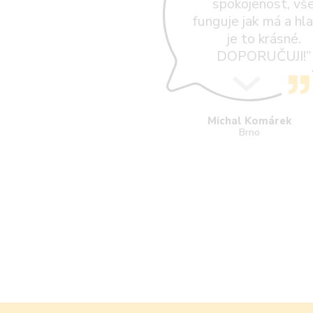
spokojenost, vš
funguje jak má a hl
je to krásné.
DOPORUČUJI!”
Michal Komárek
Brno