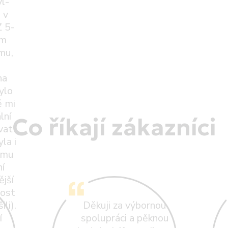
yl-
 v
 5-
em
rmu,
na
ylo
ě mi
lní
Co říkají zákazníci
vat
la i
ému
í
ější
vost
li).
Děkuji za výbornou
í
spolupráci a pěknou