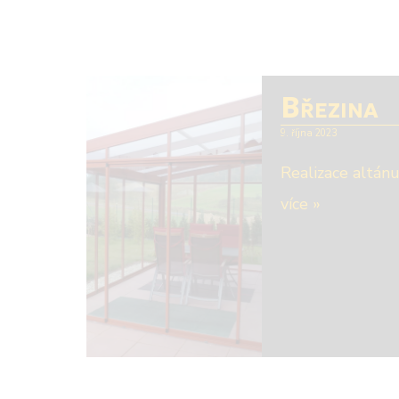
Březina
9. října 2023
Realizace altánu
více »