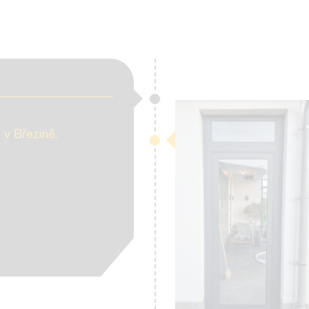
 v Březině.