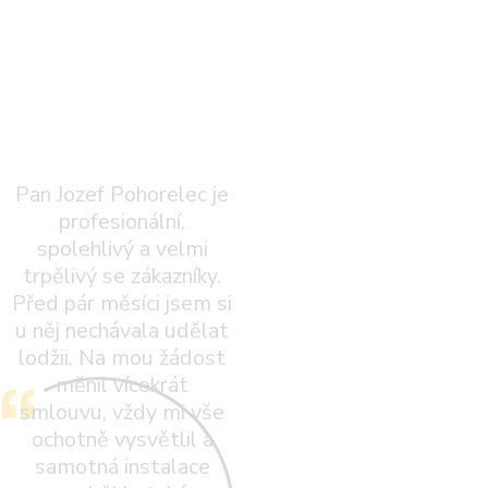
Pan Jozef Pohorelec je
profesionální,
spolehlivý a velmi
trpělivý se zákazníky.
Před pár měsíci jsem si
u něj nechávala udělat
lodžii. Na mou žádost
měnil vícekrát
smlouvu, vždy mi vše
ochotně vysvětlil a
samotná instalace