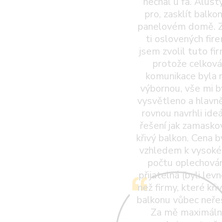
nechal u fa. Alust
pro, zasklít balkon
panelovém domě. Z
ti oslovených fir
jsem zvolil tuto fi
protože celková
komunikace byla 
výbornou, vše mi b
vysvětleno a hlavn
rovnou navrhli ideá
řešení jak zamasko
křivý balkon. Cena by
vzhledem k vysok
počtu oplechován
přijatelná (byli levn
než firmy, které kři
balkonu vůbec neřeši
Za mě maximáln